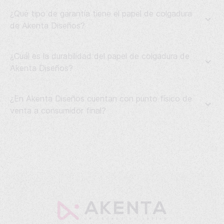
¿Qué tipo de garantía tiene el papel de colgadura
de Akenta Diseños?
¿Cuál es la durabilidad del papel de colgadura de
Akenta Diseños?
¿En Akenta Diseños cuentan con punto físico de
venta a consumidor final?