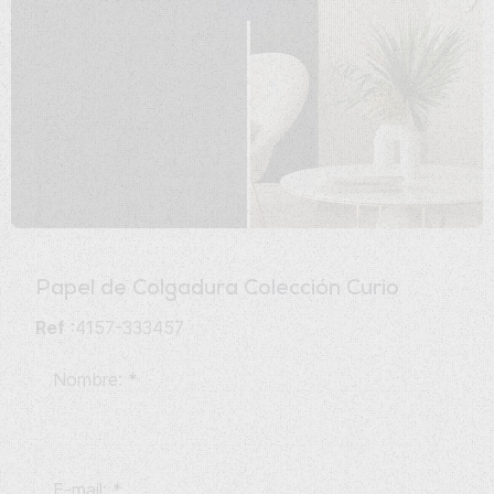
Papel de Colgadura
Colección Curio
Ref
:4157-333457
Nombre:
*
E-mail:
*