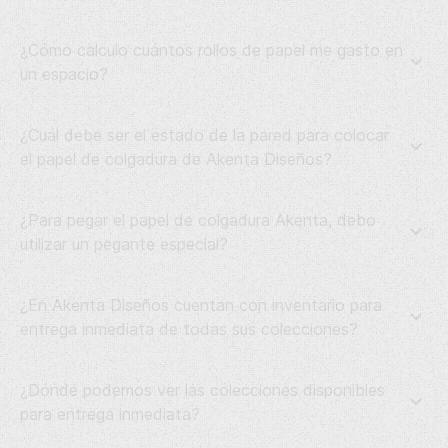
¿Cómo calculo cuántos rollos de papel me gasto en
un espacio?
¿Cuál debe ser el estado de la pared para colocar
el papel de colgadura de Akenta Diseños?
¿Para pegar el papel de colgadura Akenta, debo
utilizar un pegante especial?
¿En Akenta Diseños cuentan con inventario para
entrega inmediata de todas sus colecciones?
¿Dónde podemos ver las colecciones disponibles
para entrega inmediata?