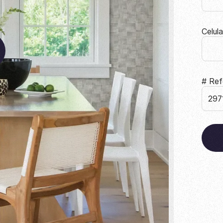
Celul
# Ref