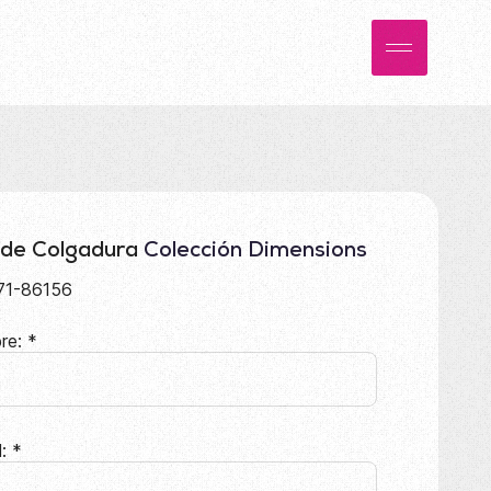
 de Colgadura
Colección Dimensions
71-86156
re:
*
l:
*