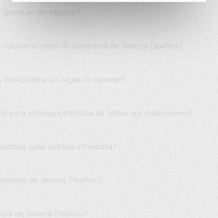
e gasto en un espacio?
a colocar el papel de colgadura de Akenta Diseños?
 debo utilizar un pegante especial?
io para entrega inmediata de todas sus colecciones?
onibles para entrega inmediata?
colgadura de Akenta Diseños?
adura de Akenta Diseños?