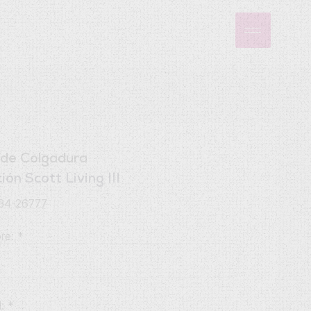
 de Colgadura
ión Scott Living III
34-26777
re:
*
l:
*