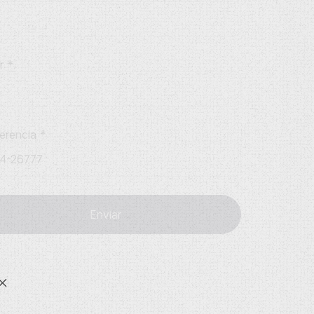
ar
*
erencia
*
Enviar