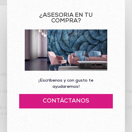
¿ASESORIA EN TU
COMPRA?
Preguntas Frecuentes
lgadura de Akenta Diseños?
¡Escribenos y con gusto te
ayudaremos!
 de referencias es de 53CM de Ancho por 10 Mts de largo, el cu
CONTÁCTANOS
68.5cms de ancho por 8,26mts2 para cubrir áreas de 5,4mts2 y 7
to de la pared respectivamente.