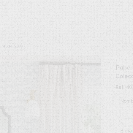
I – 4034-26777
Papel
Colecc
Ref
:40
Nomb
E-mai