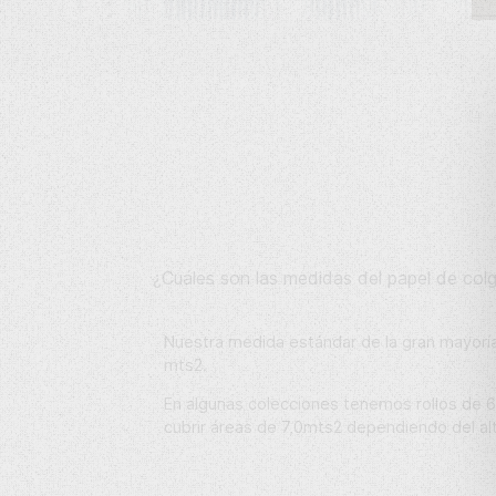
¿Cuáles son las medidas del papel de co
Nuestra medida estándar de la gran mayoría
mts2.
En algunas colecciones tenemos rollos de 
cubrir áreas de 7,0mts2 dependiendo del al