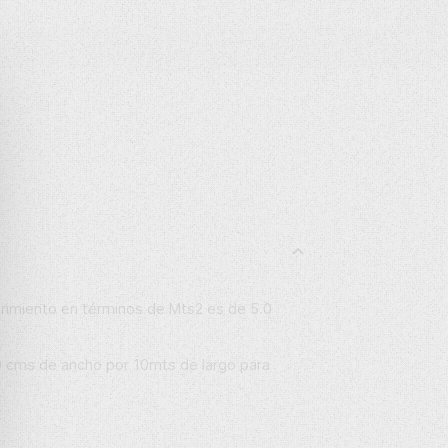
brimiento en términos de Mts2 es de 5.0
0 cms de ancho por 10mts de largo para