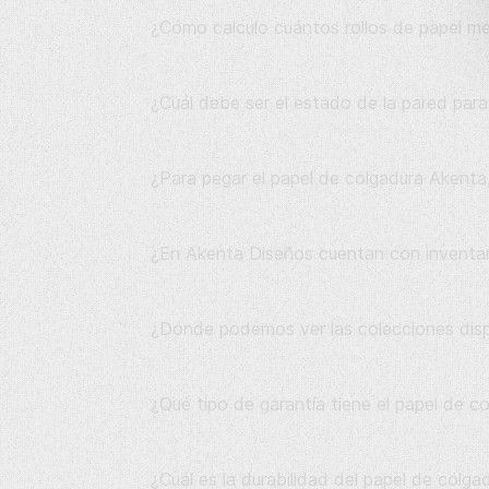
¿Cómo calculo cuántos rollos de papel m
¿Cuál debe ser el estado de la pared par
¿Para pegar el papel de colgadura Akenta,
¿En Akenta Diseños cuentan con inventar
¿Dónde podemos ver las colecciones disp
¿Qué tipo de garantía tiene el papel de 
¿Cuál es la durabilidad del papel de colg