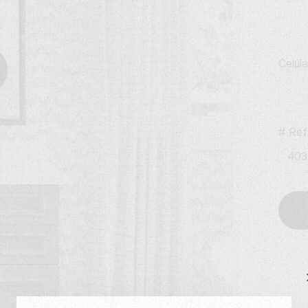
Celul
# Ref