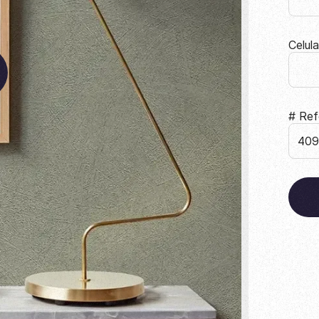
Celul
# Ref