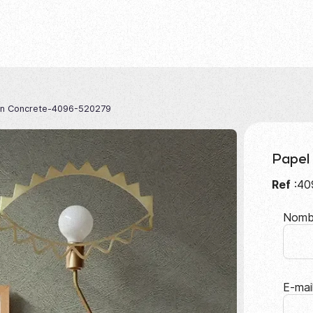
ón Concrete-4096-520279
Papel
Ref
:40
Nomb
E-mai