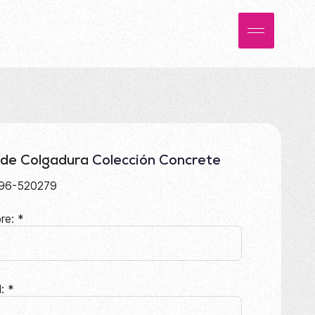
 de Colgadura
Colección Concrete
96-520279
re:
*
l:
*