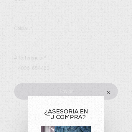
Celular
*
# Referencia
*
Enviar
¿ASESORIA EN
TU COMPRA?