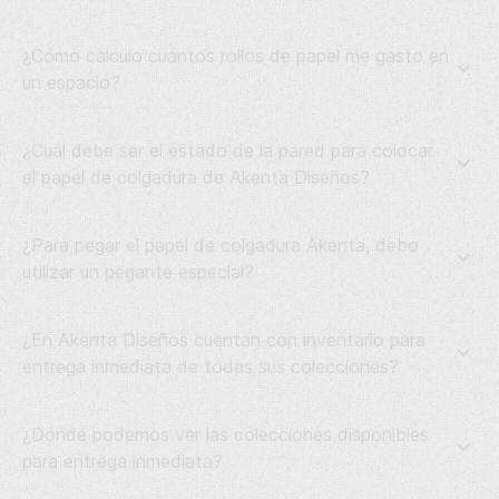
¿Cómo calculo cuántos rollos de papel me gasto en
un espacio?
¿Cuál debe ser el estado de la pared para colocar
el papel de colgadura de Akenta Diseños?
¿Para pegar el papel de colgadura Akenta, debo
utilizar un pegante especial?
¿En Akenta Diseños cuentan con inventario para
entrega inmediata de todas sus colecciones?
¿Dónde podemos ver las colecciones disponibles
para entrega inmediata?