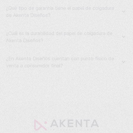
¿Qué tipo de garantía tiene el papel de colgadura
de Akenta Diseños?
¿Cuál es la durabilidad del papel de colgadura de
Akenta Diseños?
¿En Akenta Diseños cuentan con punto físico de
venta a consumidor final?