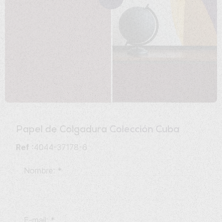
Papel de Colgadura
Colección Cuba
Ref
:4044-37178-6
Nombre:
*
E-mail:
*