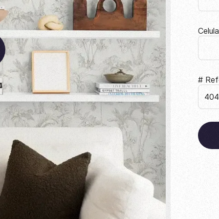
Celul
# Ref