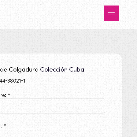
 de Colgadura
Colección Cuba
44-38021-1
re:
*
l:
*