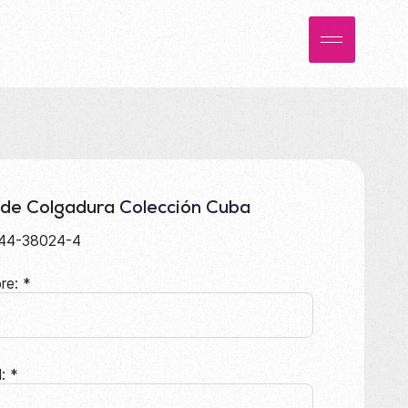
 de Colgadura
Colección Cuba
44-38024-4
re:
*
l:
*