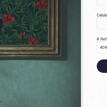
Celul
# Ref