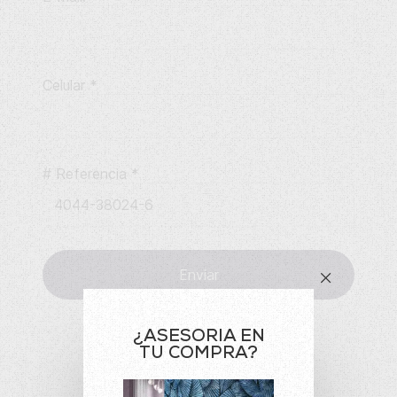
Celular
*
# Referencia
*
Enviar
¿ASESORIA EN
TU COMPRA?