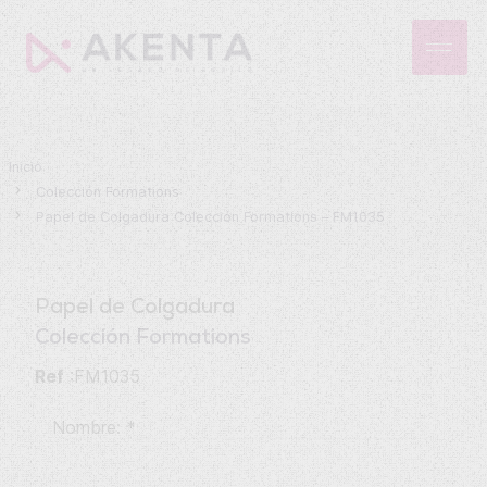
Inicio
Colección Formations
Papel de Colgadura Colección Formations – FM1035
Papel de Colgadura
Colección Formations
Ref
:FM1035
Nombre:
*