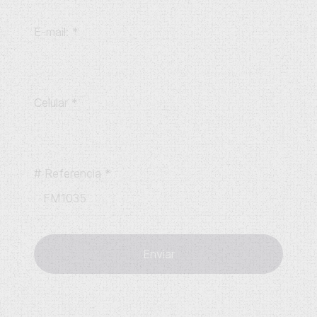
E-mail:
*
Celular
*
# Referencia
*
Enviar