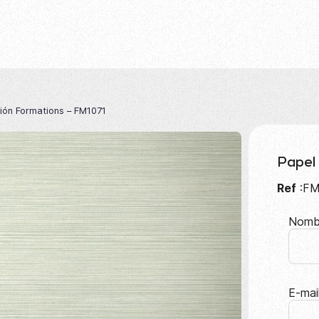
ión Formations – FM1071
Papel
Ref
:FM
Nomb
E-mai