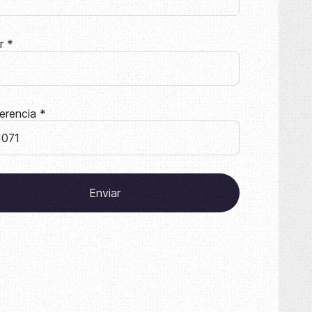
ar
*
erencia
*
Enviar