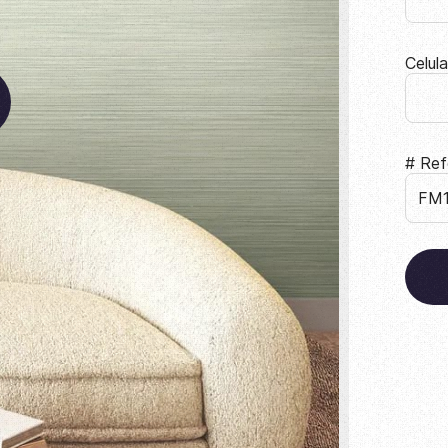
Celul
# Ref