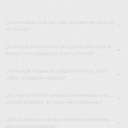
¿Cómo calculo cuántos rollos de papel me gasto en
un espacio?
¿Cuál debe ser el estado de la pared para colocar
el papel de colgadura de Akenta Diseños?
¿Para pegar el papel de colgadura Akenta, debo
utilizar un pegante especial?
¿En Akenta Diseños cuentan con inventario para
entrega inmediata de todas sus colecciones?
¿Dónde podemos ver las colecciones disponibles
para entrega inmediata?