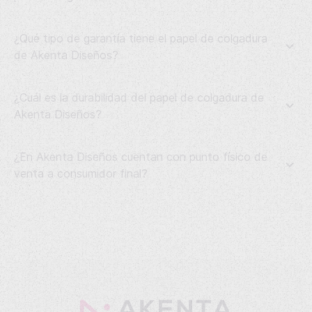
¿Qué tipo de garantía tiene el papel de colgadura
de Akenta Diseños?
¿Cuál es la durabilidad del papel de colgadura de
Akenta Diseños?
¿En Akenta Diseños cuentan con punto físico de
venta a consumidor final?