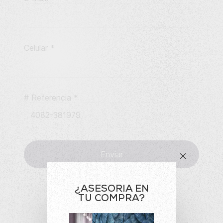
Celular
*
# Referencia
*
Enviar
¿ASESORIA EN
TU COMPRA?