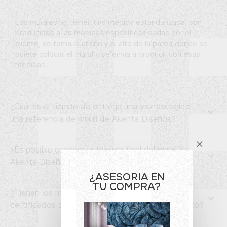
Los murales no tienen una medida estandarizada, son
producidos a las medidas específicas dadas por el
cliente, se toma el ancho y el alto de la pared donde se
quiere colocar el mural y se envía a producir con esas
medidas.
¿Cuál es el tiempo de entrega una vez escogido
una referencia de mural de Akenta Diseños?
¿Es posible escoger la textura final del mural de
Akenta Diseños?
¿ASESORIA EN
TU COMPRA?
¿Tienen los murales importados de Akenta
certificados de calidad, que respalden el producto?