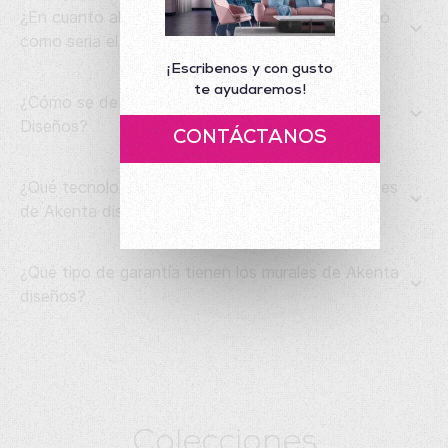
¿En cuanto al servicio de instalación del producto
como seria el proceso?
¡Escribenos y con gusto
te ayudaremos!
¿Cómo se deben limpiar los murales de Akenta
Diseños?
CONTÁCTANOS
¿Qué tecnología es usada para producir los murales
de Akenta diseños?
¿Qué tipo de garantía tienen los murales de Akenta
diseños?
Colecciones