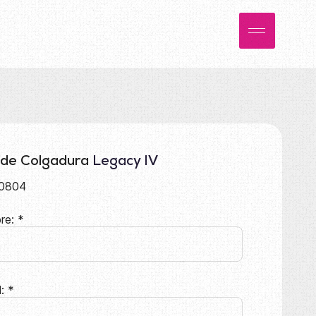
 de Colgadura
Legacy IV
0804
re:
*
l:
*