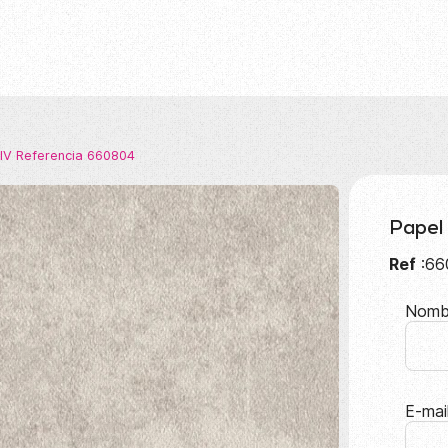
 IV Referencia 660804
Papel
Ref
:66
Nomb
E-mai