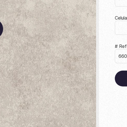
Celul
# Ref