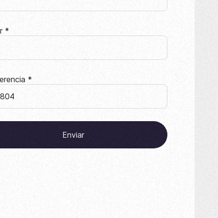
ar
*
erencia
*
Enviar