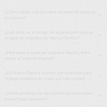
¿Cómo calculo cuántos rollos de papel me gasto en
un espacio?
¿Cuál debe ser el estado de la pared para colocar
el papel de colgadura de Akenta Diseños?
¿Para pegar el papel de colgadura Akenta, debo
utilizar un pegante especial?
¿En Akenta Diseños cuentan con inventario para
entrega inmediata de todas sus colecciones?
¿Dónde podemos ver las colecciones disponibles
para entrega inmediata?